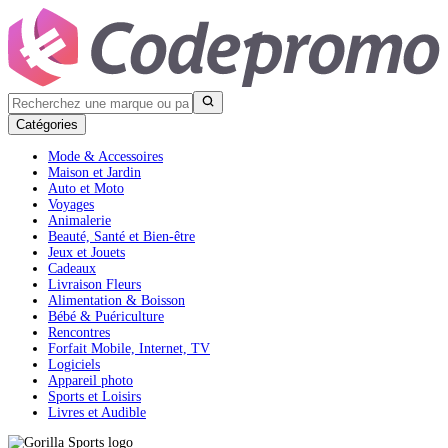
Catégories
Mode & Accessoires
Maison et Jardin
Auto et Moto
Voyages
Animalerie
Beauté, Santé et Bien-être
Jeux et Jouets
Cadeaux
Livraison Fleurs
Alimentation & Boisson
Bébé & Puériculture
Rencontres
Forfait Mobile, Internet, TV
Logiciels
Appareil photo
Sports et Loisirs
Livres et Audible