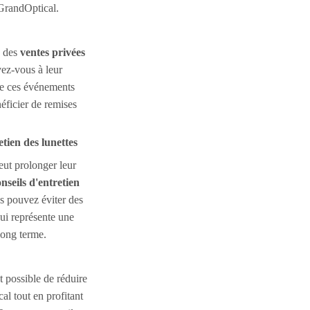
GrandOptical.
s des
ventes privées
ivez-vous à leur
de ces événements
éficier de remises
etien des lunettes
eut prolonger leur
nseils d'entretien
s pouvez éviter des
ui représente une
long terme.
t possible de réduire
l tout en profitant