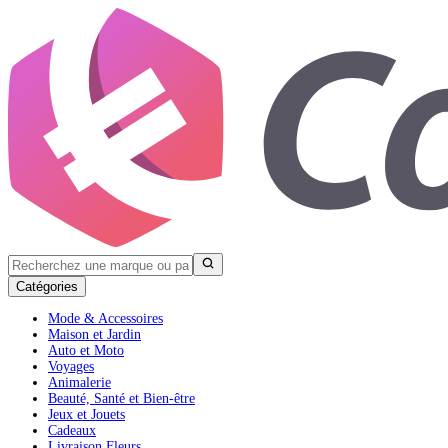
Catégories
Mode & Accessoires
Maison et Jardin
Auto et Moto
Voyages
Animalerie
Beauté, Santé et Bien-être
Jeux et Jouets
Cadeaux
Livraison Fleurs