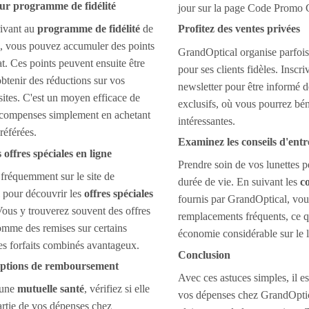
ur programme de fidélité
jour sur la page Code Promo 
rivant au
programme de fidélité
de
Profitez des ventes privées
, vous pouvez accumuler des points
GrandOptical organise parfoi
t. Ces points peuvent ensuite être
pour ses clients fidèles. Inscr
obtenir des réductions sur vos
newsletter pour être informé 
sites. C'est un moyen efficace de
exclusifs, où vous pourrez bén
écompenses simplement en achetant
intéressantes.
référées.
Examinez les conseils d'entr
 offres spéciales en ligne
Prendre soin de vos lunettes p
fréquemment sur le site de
durée de vie. En suivant les
co
 pour découvrir les
offres spéciales
fournis par GrandOptical, vou
Vous y trouverez souvent des offres
remplacements fréquents, ce q
omme des remises sur certains
économie considérable sur le 
es forfaits combinés avantageux.
Conclusion
 options de remboursement
Avec ces astuces simples, il es
 une
mutuelle santé
, vérifiez si elle
vos dépenses chez GrandOptica
rtie de vos dépenses chez