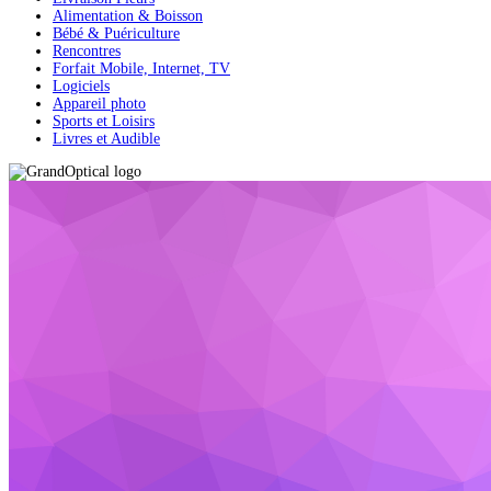
Alimentation & Boisson
Bébé & Puériculture
Rencontres
Forfait Mobile, Internet, TV
Logiciels
Appareil photo
Sports et Loisirs
Livres et Audible