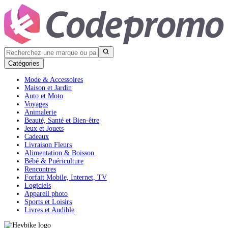
Catégories
Mode & Accessoires
Maison et Jardin
Auto et Moto
Voyages
Animalerie
Beauté, Santé et Bien-être
Jeux et Jouets
Cadeaux
Livraison Fleurs
Alimentation & Boisson
Bébé & Puériculture
Rencontres
Forfait Mobile, Internet, TV
Logiciels
Appareil photo
Sports et Loisirs
Livres et Audible