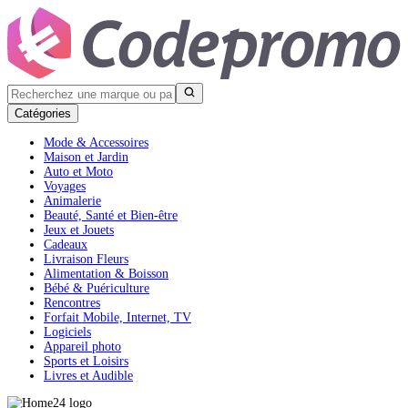
Catégories
Mode & Accessoires
Maison et Jardin
Auto et Moto
Voyages
Animalerie
Beauté, Santé et Bien-être
Jeux et Jouets
Cadeaux
Livraison Fleurs
Alimentation & Boisson
Bébé & Puériculture
Rencontres
Forfait Mobile, Internet, TV
Logiciels
Appareil photo
Sports et Loisirs
Livres et Audible