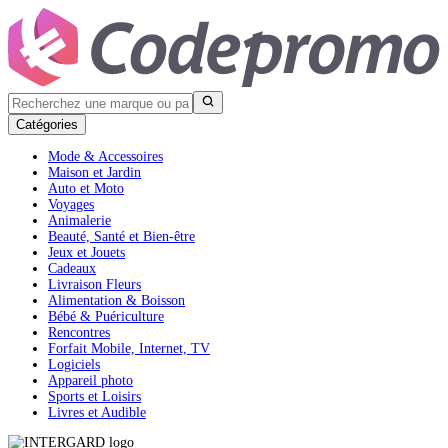
Catégories
Mode & Accessoires
Maison et Jardin
Auto et Moto
Voyages
Animalerie
Beauté, Santé et Bien-être
Jeux et Jouets
Cadeaux
Livraison Fleurs
Alimentation & Boisson
Bébé & Puériculture
Rencontres
Forfait Mobile, Internet, TV
Logiciels
Appareil photo
Sports et Loisirs
Livres et Audible