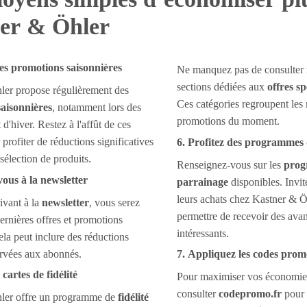
er & Öhler
les promotions saisonnières
Ne manquez pas de consulter 
sections dédiées aux
offres sp
ler propose régulièrement des
Ces catégories regroupent les 
aisonnières
, notamment lors des
promotions du moment.
t d'hiver. Restez à l'affût de ces
profiter de réductions significatives
6. Profitez des programmes
sélection de produits.
Renseignez-vous sur les
prog
vous à la newsletter
parrainage
disponibles. Invit
leurs achats chez Kastner & Ö
ivant à la
newsletter
, vous serez
permettre de recevoir des avan
ernières offres et promotions
intéressants.
ela peut inclure des réductions
ervées aux abonnés.
7. Appliquez les codes pro
s cartes de fidélité
Pour maximiser vos économies
consulter
codepromo.fr
pour 
ler offre un programme de
fidélité