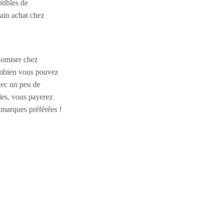
tibles de
hain achat chez
nomiser chez
ombien vous pouvez
vec un peu de
les, vous payerez
 marques préférées !