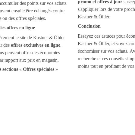
promo et offres à jour
suscep
accumuler des points sur vos achats.
s'appliquer lors de votre proc
uvent ensuite être échangés contre
Kastner & Öhler.
 ou des offres spéciales.
Conclusion
les offres en ligne
Essayez ces astuces pour éco
ièrement le site de Kastner & Öhler
Kastner & Öhler, et voyez c
ir des
offres exclusives en ligne
.
économiser sur vos achats. A
ns peuvent offrir des économies
recherche et ces conseils simp
ar rapport aux prix en magasin.
moins tout en profitant de vos
es sections « Offres spéciales »