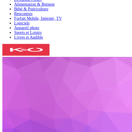
Alimentation & Boisson
Bébé & Puériculture
Rencontres
Forfait Mobile, Internet, TV
Logiciels
Appareil photo
Sports et Loisirs
Livres et Audible