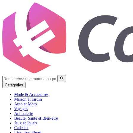
Catégories
Mode & Accessoires
Maison et Jardin
Auto et Moto
Voyages
Animalerie
Beauté, Santé et Bien-être
Jeux et Jouets
Cadeaux
Livraison Fleurs