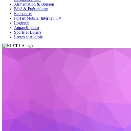
Alimentation & Boisson
Bébé & Puériculture
Rencontres
Forfait Mobile, Internet, TV
Logiciels
Appareil photo
Sports et Loisirs
Livres et Audible