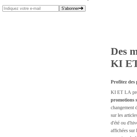
S'abonner
Des m
KI E
Profitez des
KI ET LA pro
promotions s
changement de
sur les artic
d'été ou d'hi
affichées sur 