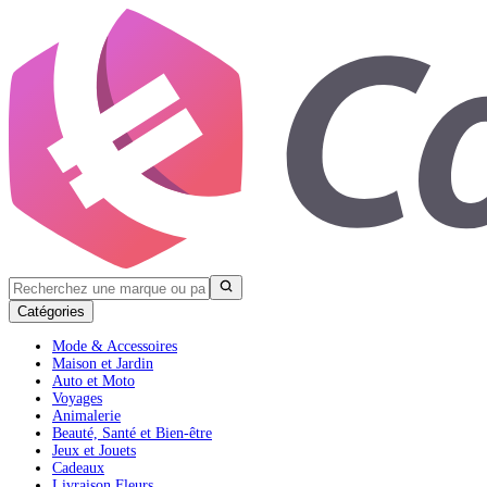
Catégories
Mode & Accessoires
Maison et Jardin
Auto et Moto
Voyages
Animalerie
Beauté, Santé et Bien-être
Jeux et Jouets
Cadeaux
Livraison Fleurs