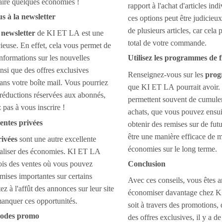
aire quelques économies !
rapport à l'achat d'articles in
s à la newsletter
ces options peut être judicieu
de plusieurs articles, car cela 
a
newsletter
de KI ET LA est une
total de votre commande.
cieuse. En effet, cela vous permet de
informations sur les nouvelles
Utilisez les programmes de fi
insi que des offres exclusives
Renseignez-vous sur les
prog
ans votre boîte mail. Vous pourriez
que KI ET LA pourrait avoir
 réductions réservées aux abonnés,
permettent souvent de cumuler
z pas à vous inscrire !
achats, que vous pouvez ensuit
ventes privées
obtenir des remises sur de fut
être une manière efficace de 
rivées
sont une autre excellente
économies sur le long terme.
éaliser des économies. KI ET LA
ois des ventes où vous pouvez
Conclusion
emises importantes sur certains
Avec ces conseils, vous êtes 
ez à l'affût des annonces sur leur site
économiser davantage chez 
anquer ces opportunités.
soit à travers des promotions
 codes promo
des offres exclusives, il y a 