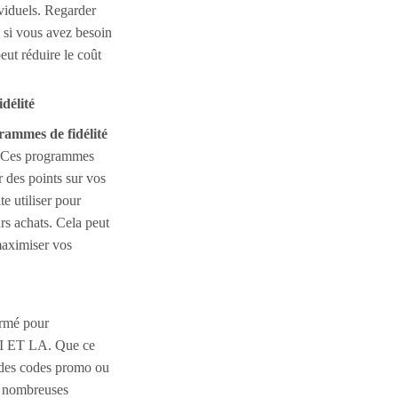
dividuels. Regarder
x si vous avez besoin
peut réduire le coût
délité
rammes de fidélité
. Ces programmes
 des points sur vos
e utiliser pour
urs achats. Cela peut
maximiser vos
armé pour
KI ET LA. Que ce
, des codes promo ou
de nombreuses