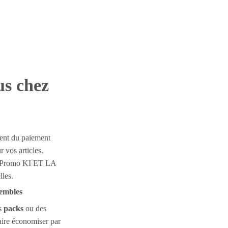
us chez
ent du paiement
 vos articles.
de Promo KI ET LA
lles.
sembles
s
packs
ou des
aire économiser par