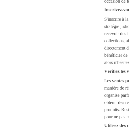
occasion de f
Inscrivez-vou
S'inscrire à l
stratégie judi
recevoir des 
collections, a
directement d
bénéficier de
alors n'hésite
Vérifiez les 
Les
ventes p
manière de r
organise parf
obtenir des r
produits. Rest
pour ne pas m
Utilisez des