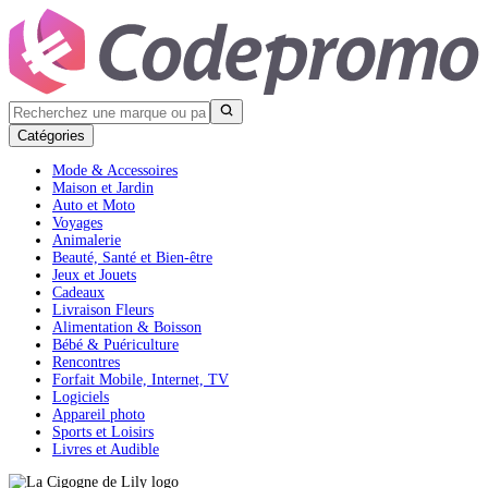
Catégories
Mode & Accessoires
Maison et Jardin
Auto et Moto
Voyages
Animalerie
Beauté, Santé et Bien-être
Jeux et Jouets
Cadeaux
Livraison Fleurs
Alimentation & Boisson
Bébé & Puériculture
Rencontres
Forfait Mobile, Internet, TV
Logiciels
Appareil photo
Sports et Loisirs
Livres et Audible