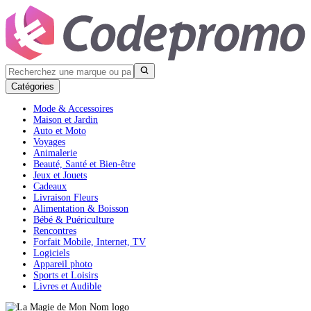
Catégories
Mode & Accessoires
Maison et Jardin
Auto et Moto
Voyages
Animalerie
Beauté, Santé et Bien-être
Jeux et Jouets
Cadeaux
Livraison Fleurs
Alimentation & Boisson
Bébé & Puériculture
Rencontres
Forfait Mobile, Internet, TV
Logiciels
Appareil photo
Sports et Loisirs
Livres et Audible