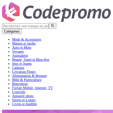
Catégories
Mode & Accessoires
Maison et Jardin
Auto et Moto
Voyages
Animalerie
Beauté, Santé et Bien-être
Jeux et Jouets
Cadeaux
Livraison Fleurs
Alimentation & Boisson
Bébé & Puériculture
Rencontres
Forfait Mobile, Internet, TV
Logiciels
Appareil photo
Sports et Loisirs
Livres et Audible