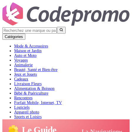
Catégories
Mode & Accessoires
Maison et Jardin
Auto et Moto
Voyages
Animalerie
Beauté, Santé et Bien-être
Jeux et Jouets
Cadeaux
Livraison Fleurs
Alimentation & Boisson
Bébé & Puériculture
Rencontres
Forfait Mobile, Internet, TV
Logiciels
Appareil photo
Sports et Loisirs
Livres et Audible
Le Guide
La Navigation