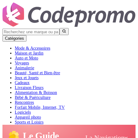
Catégories
Mode & Accessoires
Maison et Jardin
Auto et Moto
Voyages
Animalerie
Beauté, Santé et Bien-être
Jeux et Jouets
Cadeaux
Livraison Fleurs
Alimentation & Boisson
Bébé & Puériculture
Rencontres
Forfait Mobile, Internet, TV
Logiciels
Appareil photo
Sports et Loisirs
Livres et Audible
Le Guide
La Navigation