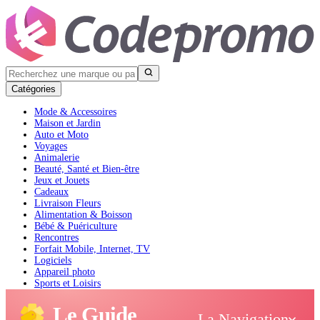
Catégories
Mode & Accessoires
Maison et Jardin
Auto et Moto
Voyages
Animalerie
Beauté, Santé et Bien-être
Jeux et Jouets
Cadeaux
Livraison Fleurs
Alimentation & Boisson
Bébé & Puériculture
Rencontres
Forfait Mobile, Internet, TV
Logiciels
Appareil photo
Sports et Loisirs
Livres et Audible
Le Guide
La Navigation