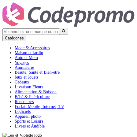
Catégories
Mode & Accessoires
Maison et Jardin
Auto et Moto
Voyages
Animalerie
Beauté, Santé et Bien-être
Jeux et Jouets
Cadeaux
Livraison Fleurs
Alimentation & Boisson
Bébé & Puériculture
Rencontres
Forfait Mobile, Internet, TV
Logiciels
Appareil photo
Sports et Loisirs
Livres et Audible