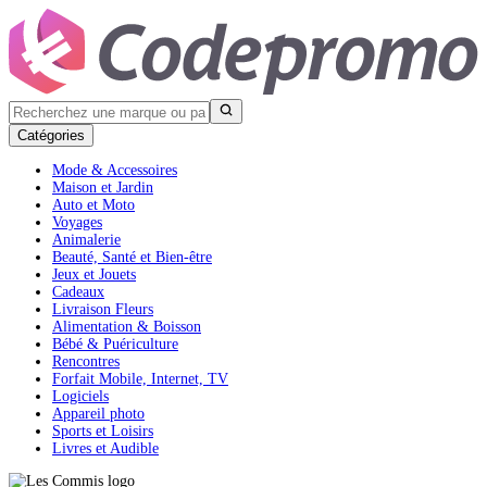
Catégories
Mode & Accessoires
Maison et Jardin
Auto et Moto
Voyages
Animalerie
Beauté, Santé et Bien-être
Jeux et Jouets
Cadeaux
Livraison Fleurs
Alimentation & Boisson
Bébé & Puériculture
Rencontres
Forfait Mobile, Internet, TV
Logiciels
Appareil photo
Sports et Loisirs
Livres et Audible