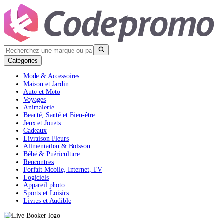
Catégories
Mode & Accessoires
Maison et Jardin
Auto et Moto
Voyages
Animalerie
Beauté, Santé et Bien-être
Jeux et Jouets
Cadeaux
Livraison Fleurs
Alimentation & Boisson
Bébé & Puériculture
Rencontres
Forfait Mobile, Internet, TV
Logiciels
Appareil photo
Sports et Loisirs
Livres et Audible