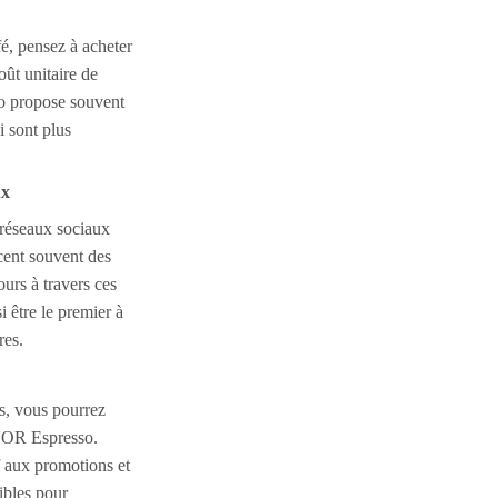
é, pensez à acheter
oût unitaire de
o propose souvent
i sont plus
ux
 réseaux sociaux
cent souvent des
urs à travers ces
 être le premier à
res.
es, vous pourrez
'OR Espresso.
if aux promotions et
nibles pour