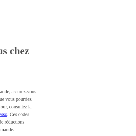
us chez
mande, assurez-vous
ue vous pourriez
our, consultez la
esso
. Ces codes
de réductions
mmande.