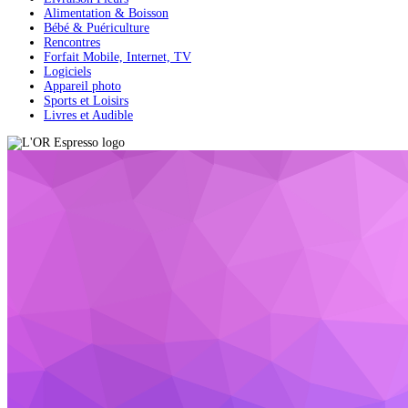
Alimentation & Boisson
Bébé & Puériculture
Rencontres
Forfait Mobile, Internet, TV
Logiciels
Appareil photo
Sports et Loisirs
Livres et Audible