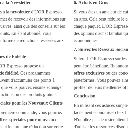
n à la Newsletter
6. Achats en Gros
s à la
newsletter
d'L'OR Espresso.
Si vous êtes un amateur de caf
met de recevoir des informations sur
en gros. Cela peut réduire le c
lusives, ainsi que des conseils sur les
chaque paquet. L'OR Espress
duits. En étant abonné, vous
des options d'achat familial qu
 informé de réductions réservées aux
économiques.
7. Suivez les Réseaux Socia
s de Fidélité
Suivre L'OR Espresso sur les
L'OR Espresso propose un
peut être bénéfique. Ils annon
 fidélité
. Ces programmes
offres exclusives
ou des conco
uvent d'accumuler des points à
plateformes. Vous pouvez ainsi
, que vous pouvez ensuite échanger
profiter de leurs meilleures off
uctions ou des produits gratuits.
Conclusion
éciales pour les Nouveaux Clients
En utilisant ces astuces simpl
e première commande, vous pourriez
facilement économiser chez L
ffres spéciales pour nouveaux
N'oubliez pas de rester attent
peut inclure une réduction sur votre
d'utiliser les ressources dispo