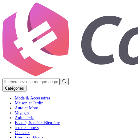
Catégories
Mode & Accessoires
Maison et Jardin
Auto et Moto
Voyages
Animalerie
Beauté, Santé et Bien-être
Jeux et Jouets
Cadeaux
Livraison Fleurs