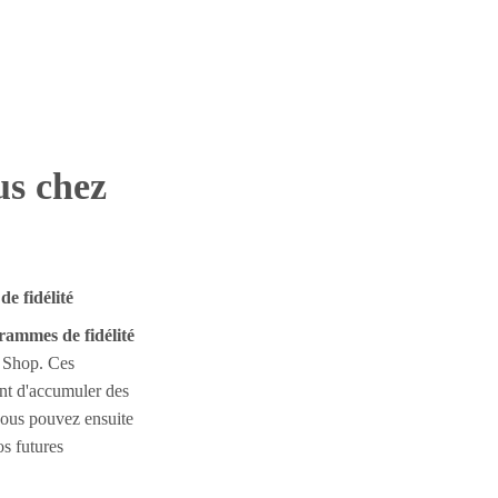
us chez
e fidélité
rammes de fidélité
d Shop. Ces
nt d'accumuler des
vous pouvez ensuite
os futures