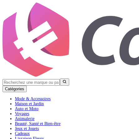
Catégories
Mode & Accessoires
Maison et Jardin
Auto et Moto
Voyages
Animalerie
Beauté, Santé et Bien-être
Jeux et Jouets
Cadeaux
Livraison Fleurs