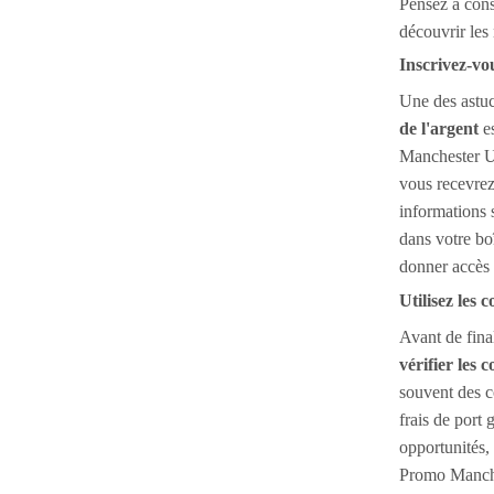
Pensez à cons
découvrir les
Inscrivez-vou
Une des astuc
de l'argent
es
Manchester U
vous recevre
informations 
dans votre bo
donner accès
Utilisez les
Avant de fina
vérifier les
souvent des c
frais de port 
opportunités,
Promo Manche