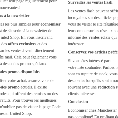
ulter leur page régulièrement pour
Surveillez les ventes flash
 nouveautés!
Les ventes flash peuvent offri
s à la newsletter
incroyables sur des articles p
es les plus simples pour
économiser
vous de visiter le site réguliè
t de s'inscrire à la newsletter de
leur compte sur les réseaux so
nited Shop. En vous inscrivant,
informé des
ventes éclair
qui 
z des
offres exclusives
et des
intéresser.
sur les ventes à venir directement
Conservez vos articles préfé
îte mail. Cela peut également vous
Si vous êtes intéressé par un ar
 à des codes promo spéciaux.
votre liste souhaitée. Parfois, 
 codes promo disponibles
sont en rupture de stock, vou
liser votre achat, assurez-vous de
des alertes lorsqu'ils sont à n
 codes promo
actuels. Il existe
souvent avec une
réduction s
odes qui offrent des remises ou des
clients intéressés.
gratuits. Pour trouver les meilleures
Conclusion
 n'oubliez pas de visiter la page Code
Économiser chez Manchester 
ster United Shop.
pas compliqué! En profitant d