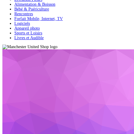
Alimentation & Boisson
Bébé & Puériculture
Rencontres
Forfait Mobile, Internet, TV
Logiciels
Appareil photo
Sports et Loisirs
Livres et Audible