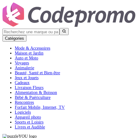
Catégories
Mode & Accessoires
Maison et Jardin
Auto et Moto
Voyages
Animalerie
Beauté, Santé et Bien-être
Jeux et Jouets
Cadeaux
Livraison Fleurs
Alimentation & Boisson
Bébé & Puériculture
Rencontres
Forfait Mobile, Internet, TV
Logiciels
Appareil photo
Sports et Loisirs
Livres et Audible