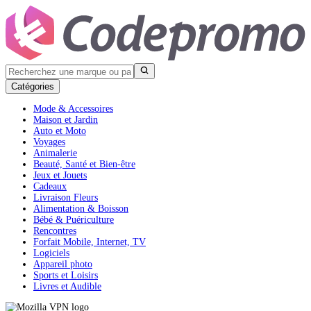
Catégories
Mode & Accessoires
Maison et Jardin
Auto et Moto
Voyages
Animalerie
Beauté, Santé et Bien-être
Jeux et Jouets
Cadeaux
Livraison Fleurs
Alimentation & Boisson
Bébé & Puériculture
Rencontres
Forfait Mobile, Internet, TV
Logiciels
Appareil photo
Sports et Loisirs
Livres et Audible