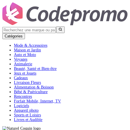
Catégories
Mode & Accessoires
Maison et Jardin
Auto et Moto
Voyages
Animalerie
Beauté, Santé et Bien-être
Jeux et Jouets
Cadeaux
Livraison Fleurs
Alimentation & Boisson
Bébé & Puériculture
Rencontres
Forfait Mobile, Internet, TV
Logiciels
Appareil photo
Sports et Loisirs
Livres et Audible