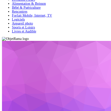
Alimentation & Boisson
Bébé & Puériculture
Rencontres
Forfait Mobile, Internet, TV
Logiciels
Appareil photo
Sports et Loisirs
Livres et Audible