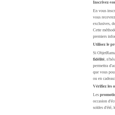
Inscrivez-vou
En vous inscr
vous recevrez
exclusives, d
Cette méthode
premiers info
Utilisez le p
Si ObjetRam
fidélité
, n'hé
permettra d'a
que vous pour
ou en cadeaux
Vérifiez les 
Les
promotio
occasion d'éc
soldes d'été, 