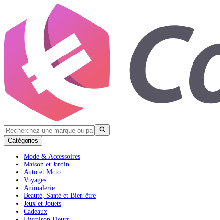
Catégories
Mode & Accessoires
Maison et Jardin
Auto et Moto
Voyages
Animalerie
Beauté, Santé et Bien-être
Jeux et Jouets
Cadeaux
Livraison Fleurs