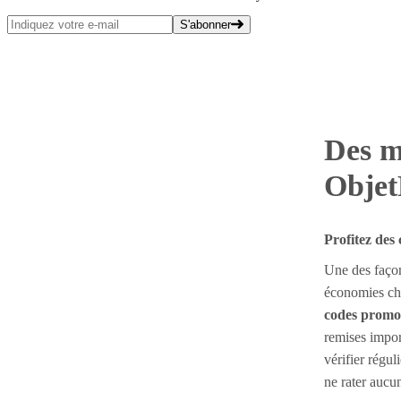
S'abonner
Des m
Obje
Profitez des
Une des façon
économies che
codes promo
remises impor
vérifier régu
ne rater aucun