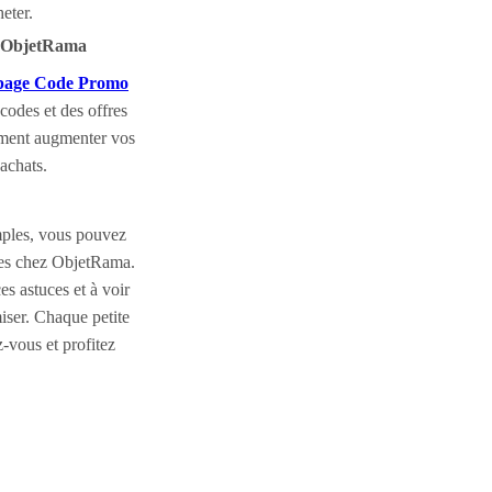
eter.
o ObjetRama
page Code Promo
codes et des offres
ement augmenter vos
achats.
mples, vous pouvez
ses chez ObjetRama.
es astuces et à voir
ser. Chaque petite
-vous et profitez