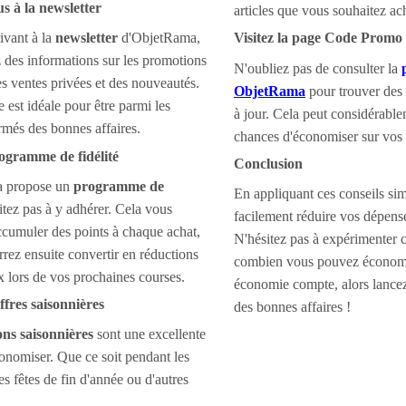
s à la newsletter
articles que vous souhaitez ach
ivant à la
newsletter
d'ObjetRama,
Visitez la page Code Prom
 des informations sur les promotions
N'oubliez pas de consulter la
es ventes privées et des nouveautés.
ObjetRama
pour trouver des 
 est idéale pour être parmi les
à jour. Cela peut considérabl
rmés des bonnes affaires.
chances d'économiser sur vos 
rogramme de fidélité
Conclusion
a propose un
programme de
En appliquant ces conseils si
sitez pas à y adhérer. Cela vous
facilement réduire vos dépen
ccumuler des points à chaque achat,
N'hésitez pas à expérimenter c
rez ensuite convertir en réductions
combien vous pouvez économi
 lors de vos prochaines courses.
économie compte, alors lancez
offres saisonnières
des bonnes affaires !
ns saisonnières
sont une excellente
onomiser. Que ce soit pendant les
les fêtes de fin d'année ou d'autres