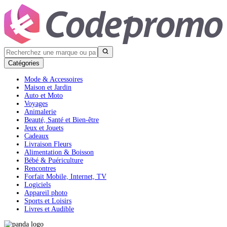
Catégories
Mode & Accessoires
Maison et Jardin
Auto et Moto
Voyages
Animalerie
Beauté, Santé et Bien-être
Jeux et Jouets
Cadeaux
Livraison Fleurs
Alimentation & Boisson
Bébé & Puériculture
Rencontres
Forfait Mobile, Internet, TV
Logiciels
Appareil photo
Sports et Loisirs
Livres et Audible