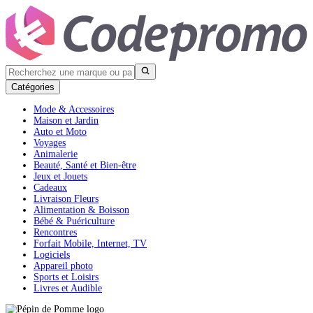
Catégories
Mode & Accessoires
Maison et Jardin
Auto et Moto
Voyages
Animalerie
Beauté, Santé et Bien-être
Jeux et Jouets
Cadeaux
Livraison Fleurs
Alimentation & Boisson
Bébé & Puériculture
Rencontres
Forfait Mobile, Internet, TV
Logiciels
Appareil photo
Sports et Loisirs
Livres et Audible