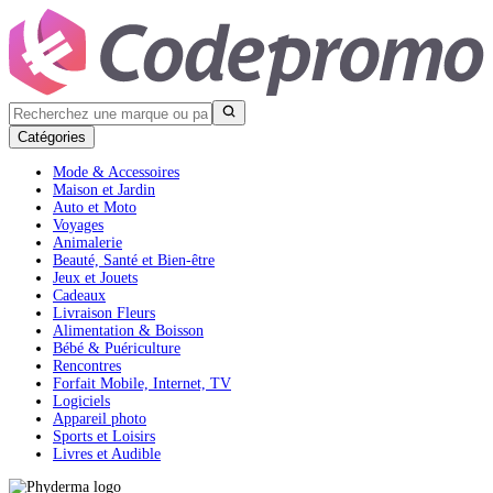
Catégories
Mode & Accessoires
Maison et Jardin
Auto et Moto
Voyages
Animalerie
Beauté, Santé et Bien-être
Jeux et Jouets
Cadeaux
Livraison Fleurs
Alimentation & Boisson
Bébé & Puériculture
Rencontres
Forfait Mobile, Internet, TV
Logiciels
Appareil photo
Sports et Loisirs
Livres et Audible