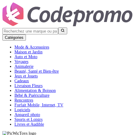
Catégories
Mode & Accessoires
Maison et Jardin
Auto et Moto
Voyages
Animalerie
Beauté, Santé et Bien-être
Jeux et Jouets
Cadeaux
Livraison Fleurs
Alimentation & Boisson
Bébé & Puériculture
Rencontres
Forfait Mobile, Internet, TV
Logiciels
Appareil photo
Sports et Loisirs
Livres et Audible