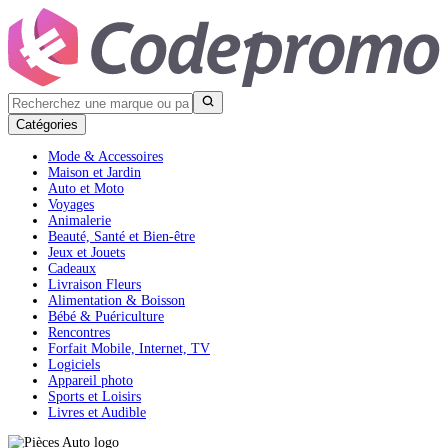
Catégories
Mode & Accessoires
Maison et Jardin
Auto et Moto
Voyages
Animalerie
Beauté, Santé et Bien-être
Jeux et Jouets
Cadeaux
Livraison Fleurs
Alimentation & Boisson
Bébé & Puériculture
Rencontres
Forfait Mobile, Internet, TV
Logiciels
Appareil photo
Sports et Loisirs
Livres et Audible