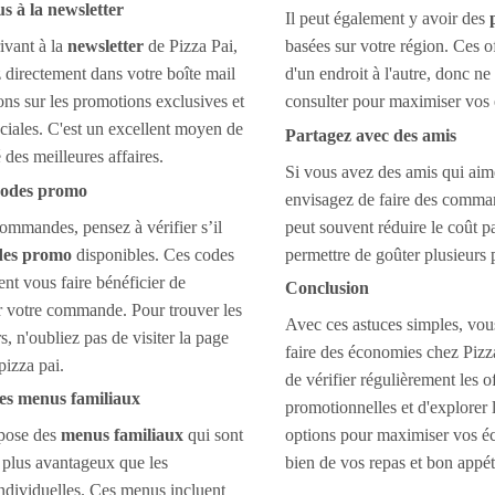
s à la newsletter
Il peut également y avoir des
ivant à la
newsletter
de Pizza Pai,
basées sur votre région. Ces o
 directement dans votre boîte mail
d'un endroit à l'autre, donc n
ons sur les promotions exclusives et
consulter pour maximiser vos
éciales. C'est un excellent moyen de
Partagez avec des amis
 des meilleures affaires.
Si vous avez des amis qui aime
 codes promo
envisagez de faire des comma
ommandes, pensez à vérifier s’il
peut souvent réduire le coût p
des promo
disponibles. Ces codes
permettre de goûter plusieurs pl
nt vous faire bénéficier de
Conclusion
r votre commande. Pour trouver les
Avec ces astuces simples, vou
, n'oubliez pas de visiter la page
faire des économies chez Pizz
izza pai.
de vérifier régulièrement les o
es menus familiaux
promotionnelles et d'explorer l
opose des
menus familiaux
qui sont
options pour maximiser vos é
plus avantageux que les
bien de vos repas et bon appéti
dividuelles. Ces menus incluent