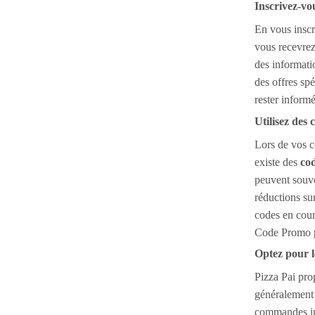
Inscrivez-vou
En vous inscr
vous recevrez
des informati
des offres sp
rester informé
Utilisez des
Lors de vos c
existe des
co
peuvent souve
réductions su
codes en cours
Code Promo p
Optez pour l
Pizza Pai pr
généralement 
commandes in