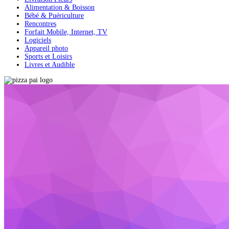
Alimentation & Boisson
Bébé & Puériculture
Rencontres
Forfait Mobile, Internet, TV
Logiciels
Appareil photo
Sports et Loisirs
Livres et Audible