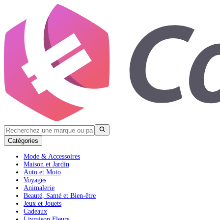
Catégories
Mode & Accessoires
Maison et Jardin
Auto et Moto
Voyages
Animalerie
Beauté, Santé et Bien-être
Jeux et Jouets
Cadeaux
Livraison Fleurs