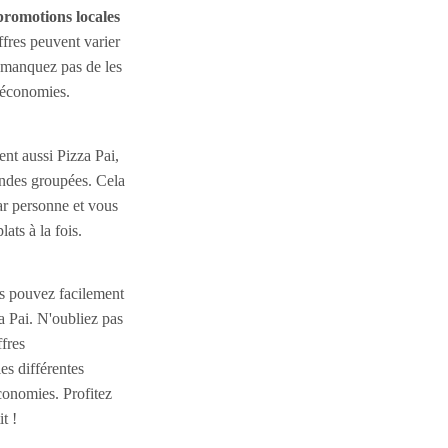
promotions locales
ffres peuvent varier
e manquez pas de les
 économies.
nt aussi Pizza Pai,
ndes groupées. Cela
ar personne et vous
ats à la fois.
s pouvez facilement
a Pai. N'oubliez pas
ffres
es différentes
conomies. Profitez
t !