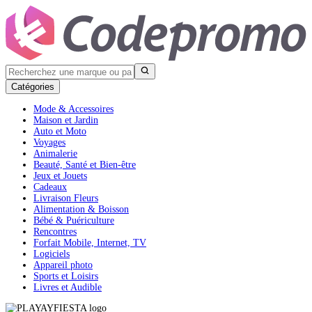
Catégories
Mode & Accessoires
Maison et Jardin
Auto et Moto
Voyages
Animalerie
Beauté, Santé et Bien-être
Jeux et Jouets
Cadeaux
Livraison Fleurs
Alimentation & Boisson
Bébé & Puériculture
Rencontres
Forfait Mobile, Internet, TV
Logiciels
Appareil photo
Sports et Loisirs
Livres et Audible