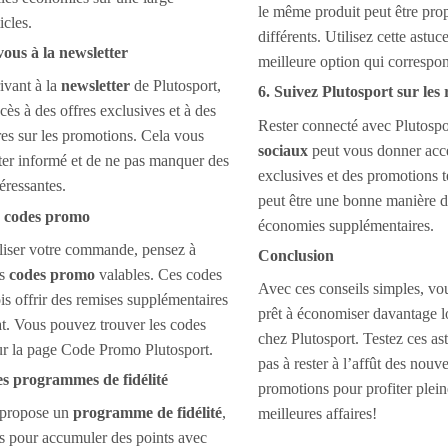
le même produit peut être pro
icles.
différents. Utilisez cette astuc
vous à la newsletter
meilleure option qui correspo
ivant à la
newsletter
de Plutosport,
6. Suivez Plutosport sur les
cès à des offres exclusives et à des
Rester connecté avec Plutospo
es sur les promotions. Cela vous
sociaux
peut vous donner accè
ter informé et de ne pas manquer des
exclusives et des promotions 
éressantes.
peut être une bonne manière d
es codes promo
économies supplémentaires.
liser votre commande, pensez à
Conclusion
es
codes promo
valables. Ces codes
Avec ces conseils simples, vo
is offrir des remises supplémentaires
prêt à économiser davantage l
at. Vous pouvez trouver les codes
chez Plutosport. Testez ces ast
ur la page Code Promo Plutosport.
pas à rester à l’affût des nouve
des programmes de fidélité
promotions pour profiter plei
t propose un
programme de fidélité
,
meilleures affaires!
s pour accumuler des points avec