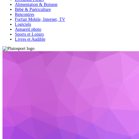
Alimentation & Boisson
Bébé & Puériculture
Rencontres
Forfait Mobile, Internet, TV
Logiciels
Appareil photo
Sports et Loisirs
Livres et Audible