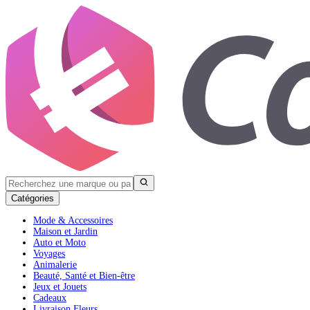
Catégories
Mode & Accessoires
Maison et Jardin
Auto et Moto
Voyages
Animalerie
Beauté, Santé et Bien-être
Jeux et Jouets
Cadeaux
Livraison Fleurs