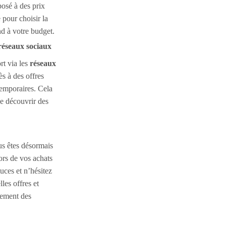
posé à des prix
e pour choisir la
nd à votre budget.
 réseaux sociaux
rt via les
réseaux
s à des offres
temporaires. Cela
e découvrir des
us êtes désormais
ors de vos achats
uces et n’hésitez
lles offres et
nement des