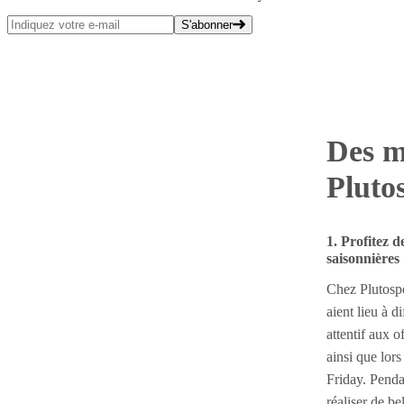
S'abonner
Des m
Pluto
1. Profitez d
saisonnières
Chez Plutospo
aient lieu à d
attentif aux o
ainsi que lo
Friday. Penda
réaliser de b