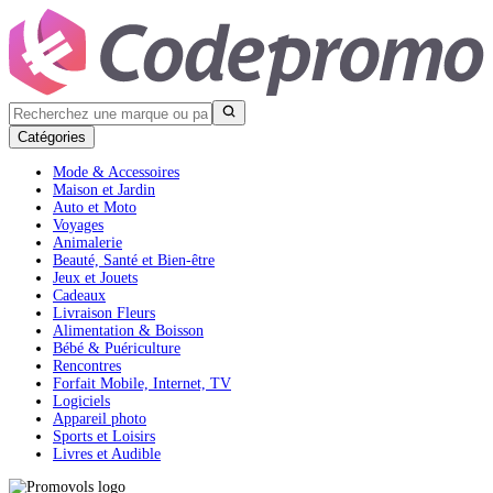
Catégories
Mode & Accessoires
Maison et Jardin
Auto et Moto
Voyages
Animalerie
Beauté, Santé et Bien-être
Jeux et Jouets
Cadeaux
Livraison Fleurs
Alimentation & Boisson
Bébé & Puériculture
Rencontres
Forfait Mobile, Internet, TV
Logiciels
Appareil photo
Sports et Loisirs
Livres et Audible