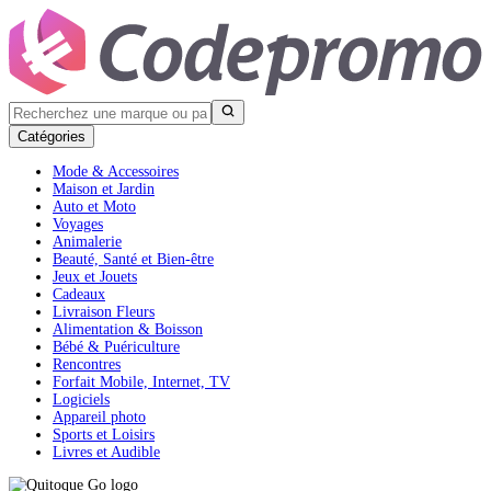
Catégories
Mode & Accessoires
Maison et Jardin
Auto et Moto
Voyages
Animalerie
Beauté, Santé et Bien-être
Jeux et Jouets
Cadeaux
Livraison Fleurs
Alimentation & Boisson
Bébé & Puériculture
Rencontres
Forfait Mobile, Internet, TV
Logiciels
Appareil photo
Sports et Loisirs
Livres et Audible