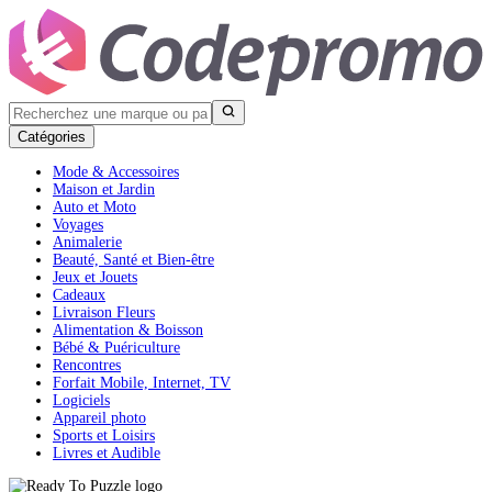
Catégories
Mode & Accessoires
Maison et Jardin
Auto et Moto
Voyages
Animalerie
Beauté, Santé et Bien-être
Jeux et Jouets
Cadeaux
Livraison Fleurs
Alimentation & Boisson
Bébé & Puériculture
Rencontres
Forfait Mobile, Internet, TV
Logiciels
Appareil photo
Sports et Loisirs
Livres et Audible