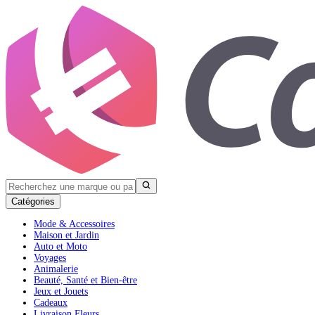
Catégories
Mode & Accessoires
Maison et Jardin
Auto et Moto
Voyages
Animalerie
Beauté, Santé et Bien-être
Jeux et Jouets
Cadeaux
Livraison Fleurs