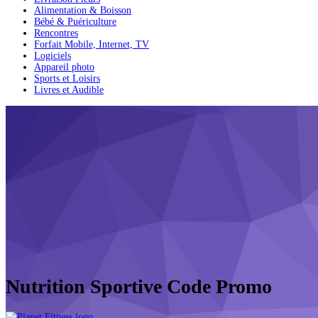
Alimentation & Boisson
Bébé & Puériculture
Rencontres
Forfait Mobile, Internet, TV
Logiciels
Appareil photo
Sports et Loisirs
Livres et Audible
Nutrition Sportive Code Promo