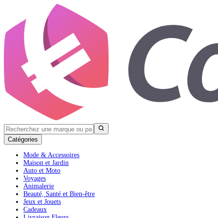
Catégories
Mode & Accessoires
Maison et Jardin
Auto et Moto
Voyages
Animalerie
Beauté, Santé et Bien-être
Jeux et Jouets
Cadeaux
Livraison Fleurs