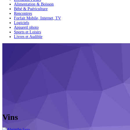
Alimentation & Boisson
Bébé & Puériculture
Rencontres
Forfait Mobile, Internet, TV
Logiciels
Appareil photo
Sports et Loisirs
Livres et Audible
Vins