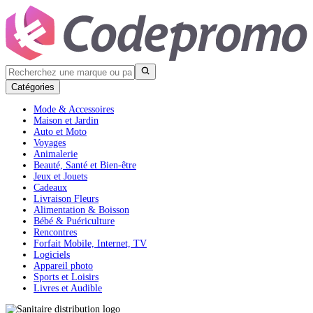
Catégories
Mode & Accessoires
Maison et Jardin
Auto et Moto
Voyages
Animalerie
Beauté, Santé et Bien-être
Jeux et Jouets
Cadeaux
Livraison Fleurs
Alimentation & Boisson
Bébé & Puériculture
Rencontres
Forfait Mobile, Internet, TV
Logiciels
Appareil photo
Sports et Loisirs
Livres et Audible