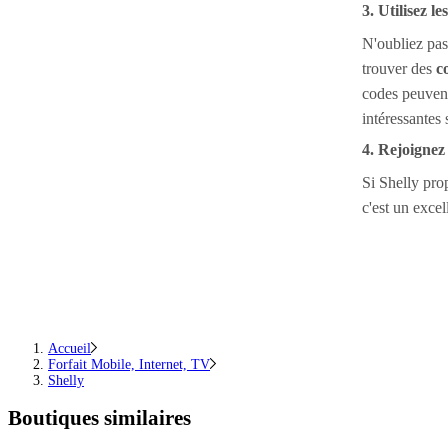
3. Utilisez l
N'oubliez pas
trouver des
c
codes peuvent
intéressantes
4. Rejoignez
Si Shelly pr
c'est un exce
Accueil
Forfait Mobile, Internet, TV
Shelly
Boutiques similaires