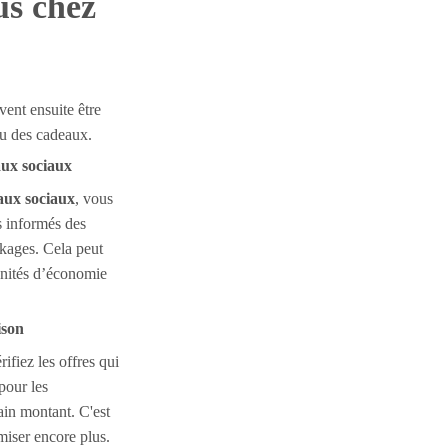
us chez
vent ensuite être
ou des cadeaux.
aux sociaux
aux sociaux
, vous
s informés des
ckages. Cela peut
unités d’économie
ison
rifiez les offres qui
pour les
in montant. C'est
iser encore plus.