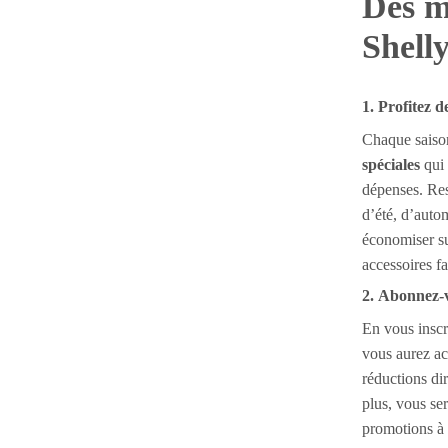
Des m
Shell
1. Profitez 
Chaque saiso
spéciales
qui 
dépenses. Res
d’été, d’auto
économiser su
accessoires fa
2. Abonnez-v
En vous inscr
vous aurez ac
réductions di
plus, vous se
promotions à 