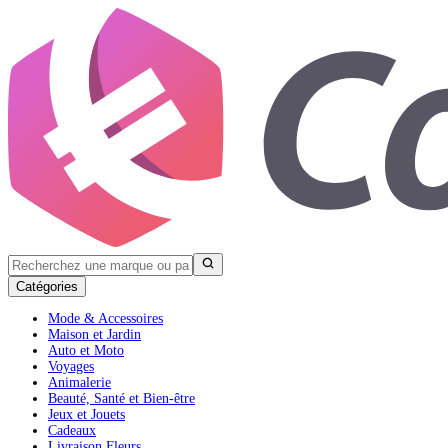
Catégories
Mode & Accessoires
Maison et Jardin
Auto et Moto
Voyages
Animalerie
Beauté, Santé et Bien-être
Jeux et Jouets
Cadeaux
Livraison Fleurs