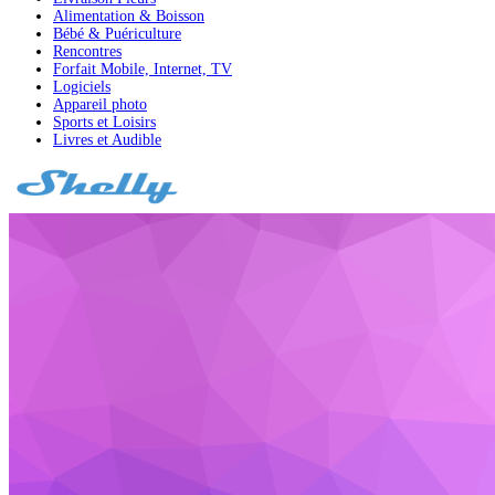
Alimentation & Boisson
Bébé & Puériculture
Rencontres
Forfait Mobile, Internet, TV
Logiciels
Appareil photo
Sports et Loisirs
Livres et Audible