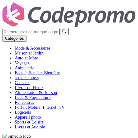
Catégories
Mode & Accessoires
Maison et Jardin
Auto et Moto
Voyages
Animalerie
Beauté, Santé et Bien-être
Jeux et Jouets
Cadeaux
Livraison Fleurs
Alimentation & Boisson
Bébé & Puériculture
Rencontres
Forfait Mobile, Internet, TV
Logiciels
Appareil photo
Sports et Loisirs
Livres et Audible