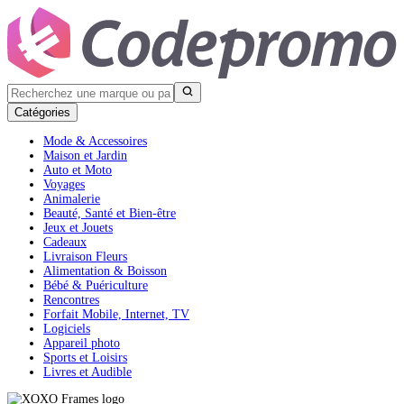
Catégories
Mode & Accessoires
Maison et Jardin
Auto et Moto
Voyages
Animalerie
Beauté, Santé et Bien-être
Jeux et Jouets
Cadeaux
Livraison Fleurs
Alimentation & Boisson
Bébé & Puériculture
Rencontres
Forfait Mobile, Internet, TV
Logiciels
Appareil photo
Sports et Loisirs
Livres et Audible