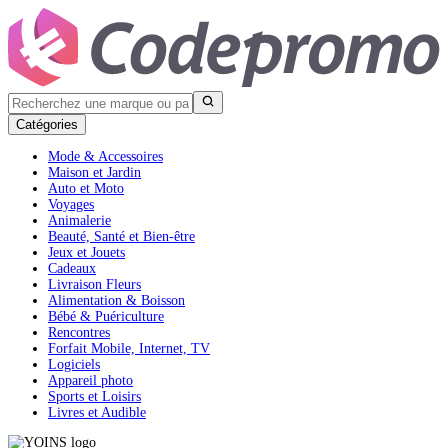
Catégories
Mode & Accessoires
Maison et Jardin
Auto et Moto
Voyages
Animalerie
Beauté, Santé et Bien-être
Jeux et Jouets
Cadeaux
Livraison Fleurs
Alimentation & Boisson
Bébé & Puériculture
Rencontres
Forfait Mobile, Internet, TV
Logiciels
Appareil photo
Sports et Loisirs
Livres et Audible