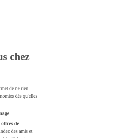
us chez
rmet de ne rien
onomies dès qu'elles
inage
s
offres de
ndez des amis et