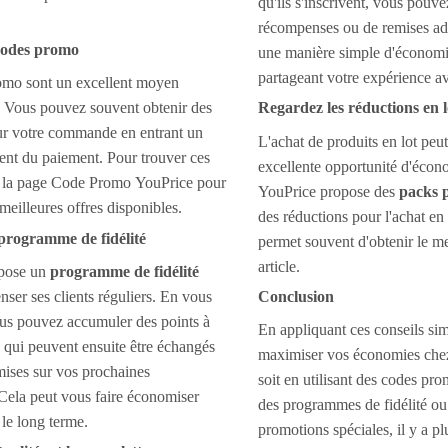
qu'ils s'inscrivent, vous pouve
récompenses ou de remises add
 codes promo
une manière simple d'économi
partageant votre expérience av
omo sont un excellent moyen
. Vous pouvez souvent obtenir des
Regardez les réductions en l
r votre commande en entrant un
L'achat de produits en lot peut
nt du paiement. Pour trouver ces
excellente opportunité d'écono
ez la page Code Promo YouPrice pour
YouPrice propose des
packs 
meilleures offres disponibles.
des réductions pour l'achat e
programme de fidélité
permet souvent d'obtenir le me
article.
pose un
programme de fidélité
ser ses clients réguliers. En vous
Conclusion
ous pouvez accumuler des points à
En appliquant ces conseils si
 qui peuvent ensuite être échangés
maximiser vos économies che
mises sur vos prochaines
soit en utilisant des codes pro
ela peut vous faire économiser
des programmes de fidélité ou 
le long terme.
promotions spéciales, il y a pl