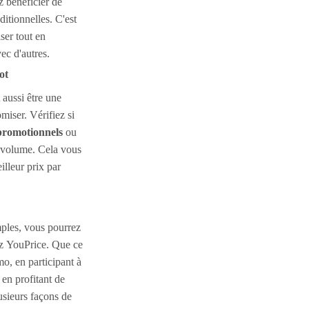
z bénéficier de
itionnelles. C'est
ser tout en
ec d'autres.
ot
 aussi être une
miser. Vérifiez si
promotionnels
ou
n volume. Cela vous
illeur prix par
mples, vous pourrez
z YouPrice. Que ce
mo, en participant à
en profitant de
usieurs façons de