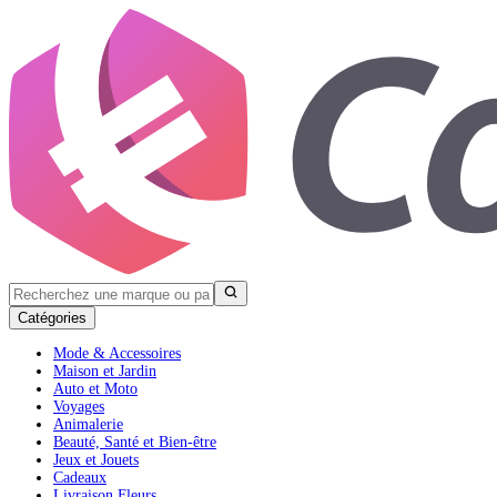
Catégories
Mode & Accessoires
Maison et Jardin
Auto et Moto
Voyages
Animalerie
Beauté, Santé et Bien-être
Jeux et Jouets
Cadeaux
Livraison Fleurs