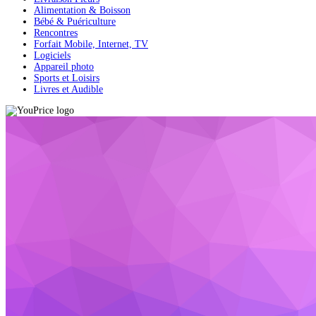
Alimentation & Boisson
Bébé & Puériculture
Rencontres
Forfait Mobile, Internet, TV
Logiciels
Appareil photo
Sports et Loisirs
Livres et Audible