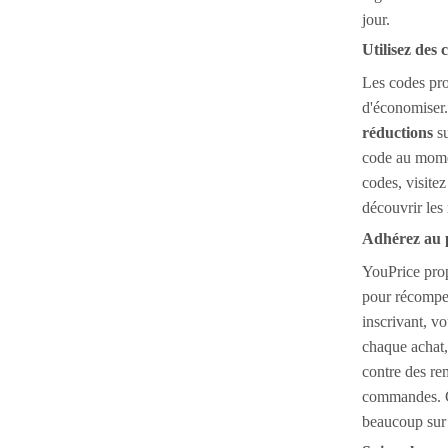
jour.
Utilisez des
Les codes pr
d'économiser
réductions
su
code au mome
codes, visit
découvrir les 
Adhérez au 
YouPrice pro
pour récompen
inscrivant, v
chaque achat,
contre des re
commandes. C
beaucoup sur 