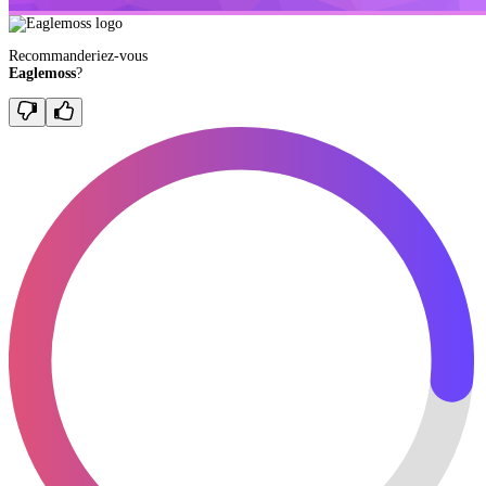
Recommanderiez-vous
Eaglemoss
?