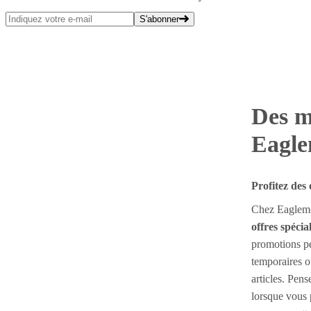
S'abonner
Des m
Eagle
Profitez des 
Chez Eaglemos
offres spécia
promotions pe
temporaires ou
articles. Pens
lorsque vous p