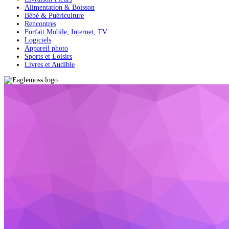
Alimentation & Boisson
Bébé & Puériculture
Rencontres
Forfait Mobile, Internet, TV
Logiciels
Appareil photo
Sports et Loisirs
Livres et Audible