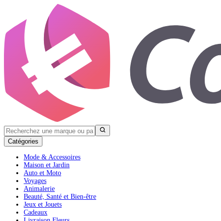
Catégories
Mode & Accessoires
Maison et Jardin
Auto et Moto
Voyages
Animalerie
Beauté, Santé et Bien-être
Jeux et Jouets
Cadeaux
Livraison Fleurs