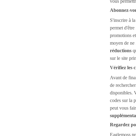
vous permett
Abonnez-vou
S'inscrire à l
permet d'être
promotions et
moyen de ne r
réductions
qu
sur le site pri
Vérifiez les
Avant de fina
de rechercher
disponibles. 
codes sur la
peut vous fai
supplémenta
Regardez pou
Eaglemoss pr