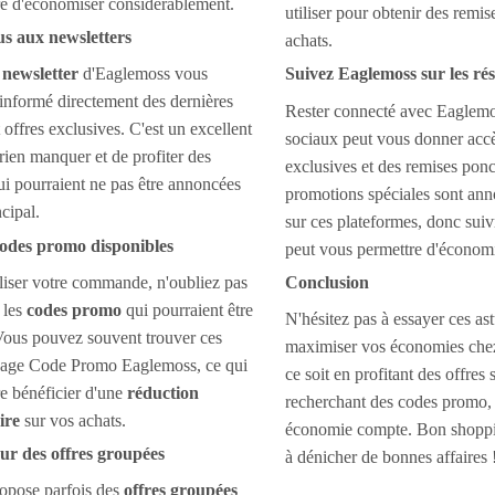
re d'économiser considérablement.
utiliser pour obtenir des remis
s aux newsletters
achats.
a
newsletter
d'Eaglemoss vous
Suivez Eaglemoss sur les ré
 informé directement des dernières
Rester connecté avec Eaglemos
 offres exclusives. C'est un excellent
sociaux peut vous donner accè
ien manquer et de profiter des
exclusives et des remises ponct
i pourraient ne pas être annoncées
promotions spéciales sont an
ncipal.
sur ces plateformes, donc suiv
 codes promo disponibles
peut vous permettre d'économi
liser votre commande, n'oubliez pas
Conclusion
 les
codes promo
qui pourraient être
N'hésitez pas à essayer ces as
Vous pouvez souvent trouver ces
maximiser vos économies che
 page Code Promo Eaglemoss, ce qui
ce soit en profitant des offres
re bénéficier d'une
réduction
recherchant des codes promo, 
ire
sur vos achats.
économie compte. Bon shoppi
r des offres groupées
à dénicher de bonnes affaires 
opose parfois des
offres groupées