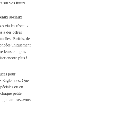
es sur vos futurs
seaux sociaux
s via les réseaux
s à des offres
uelles. Parfois, des
noncées uniquement
re leurs comptes
ser encore plus !
tuces pour
z Eaglemoss. Que
 spéciales ou en
chaque petite
ng et amusez-vous
!