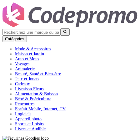
Catégories
Mode & Accessoires
Maison et Jardin
Auto et Moto
Voyages
Animalerie
Beauté, Santé et Bien-être
Jeux et Jouets
Cadeaux
Livraison Fleurs
Alimentation & Boisson
Bébé & Puériculture
Rencontres
Forfait Mobile, Internet, TV
Logiciels
Appareil photo
Sports et Loisirs
Livres et Audible