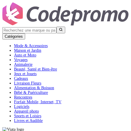
Catégories
Mode & Accessoires
Maison et Jardin
Auto et Moto
Voyages
Animalerie
Beauté, Santé et Bien-être
Jeux et Jouets
Cadeaux
Livraison Fleurs
Alimentation & Boisson
Bébé & Puériculture
Rencontres
Forfait Mobile, Internet, TV
Logiciels
Appareil photo
Sports et Loisirs
Livres et Audible