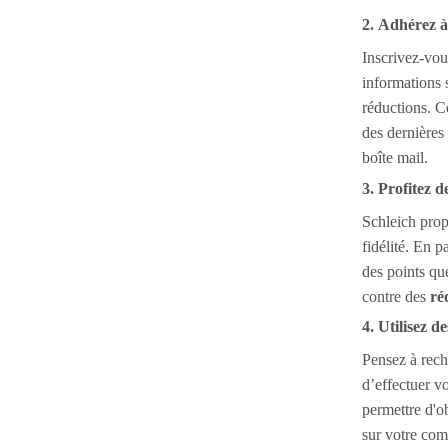
2. Adhérez à
Inscrivez-vou
informations s
réductions. C
des dernières
boîte mail.
3. Profitez 
Schleich pro
fidélité. En 
des points qu
contre des
ré
4. Utilisez 
Pensez à rec
d’effectuer v
permettre d'ob
sur votre com