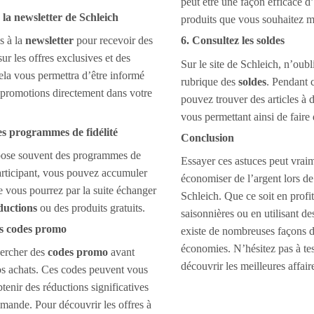
peut être une façon efficace d
 la newsletter de Schleich
produits que vous souhaitez mu
s à la
newsletter
pour recevoir des
6. Consultez les soldes
ur les offres exclusives et des
Sur le site de Schleich, n’oubli
ela vous permettra d’être informé
rubrique des
soldes
. Pendant 
 promotions directement dans votre
pouvez trouver des articles à d
vous permettant ainsi de faire 
des programmes de fidélité
Conclusion
pose souvent des programmes de
Essayer ces astuces peut vrai
participant, vous pouvez accumuler
économiser de l’argent lors de
e vous pourrez par la suite échanger
Schleich. Que ce soit en profi
ductions
ou des produits gratuits.
saisonnières ou en utilisant de
des codes promo
existe de nombreuses façons d
économies. N’hésitez pas à test
hercher des
codes promo
avant
découvrir les meilleures affair
os achats. Ces codes peuvent vous
tenir des réductions significatives
mande. Pour découvrir les offres à