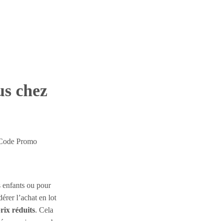
us chez
e Code Promo
s enfants ou pour
érer l’achat en lot
rix réduits
. Cela