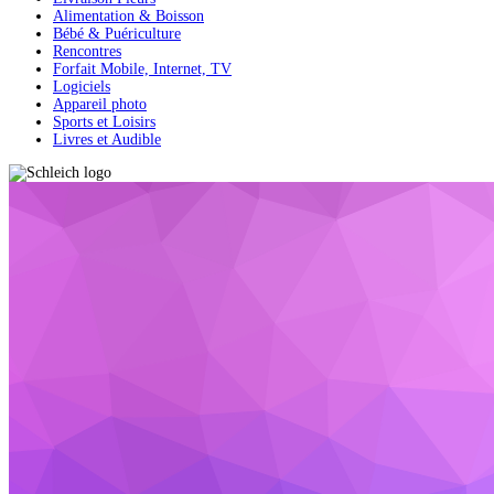
Alimentation & Boisson
Bébé & Puériculture
Rencontres
Forfait Mobile, Internet, TV
Logiciels
Appareil photo
Sports et Loisirs
Livres et Audible