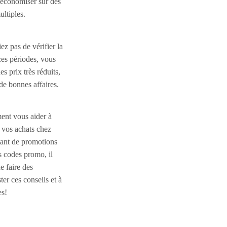
’économiser sur des
ltiples.
ez pas de vérifier la
ces périodes, vous
es prix très réduits,
de bonnes affaires.
ment vous aider à
 vos achats chez
tant de promotions
s codes promo, il
e faire des
er ces conseils et à
es!