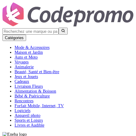
Catégories
Mode & Accessoires
Maison et Jardin
Auto et Moto
Voyages
Animalerie
Beauté, Santé et Bien-être
Jeux et Jouets
Cadeaux
Livraison Fleurs
Alimentation & Boisson
Bébé & Puériculture
Rencontres
Forfait Mobile, Internet, TV
Logiciels
Appareil photo
Sports et Loisirs
Livres et Audible