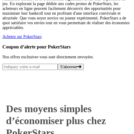
jeu. En explorant la page dédiée aux codes promo de PokerStars, les
acheteurs en ligne peuvent facilement découvrir des opportunités pour
maximiser leur bankroll tout en profitant d'une interface conviviale et
sécurisée. Que vous soyez novice ou joueur expérimenté, PokerStars a de
quoi satisfaire vos envies tout en vous permettant de réaliser des économies
appréciables.
Achetez sur PokerStars
Coupon d’alerte pour PokerStars
Nos offres exclusives vous sont directement envoyées.
S'abonner
Des moyens simples
d’économiser plus chez
PokerStars