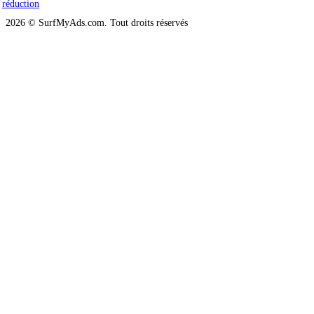
réduction
2026 © SurfMyAds.com. Tout droits réservés