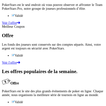
PokerStars est le seul endroit où vous pouvez observer et affronter le Team
PokerStars Pro, notre groupe de joueurs professionnels d’élite.
Validé
Voir l'offre
Meilleur Coupon
Offre
Les fonds des joueurs sont conservés sur des comptes séparés. Ainsi, votre
argent est toujours en sécurité avec PokerStars.
Validé
Voir l'offre
Les offres populaires de la semaine.
Offre
PokerStars est le site des plus grands événements de poker en ligne. Chaque
année, nous organisons la meilleure série de tournois en ligne au monde.
Validé