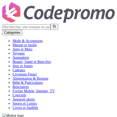
Catégories
Mode & Accessoires
Maison et Jardin
Auto et Moto
Voyages
Animalerie
Beauté, Santé et Bien-être
Jeux et Jouets
Cadeaux
Livraison Fleurs
Alimentation & Boisson
Bébé & Puériculture
Rencontres
Forfait Mobile, Internet, TV
Logiciels
Appareil photo
Sports et Loisirs
Livres et Audible