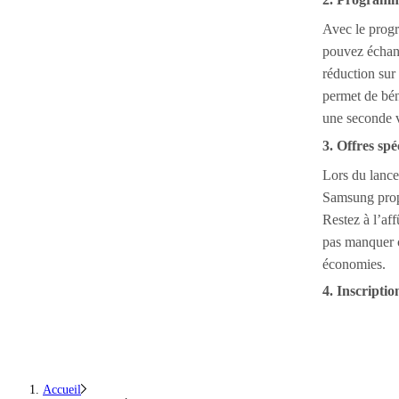
Avec le pro
pouvez échang
réduction sur
permet de bén
une seconde v
3. Offres sp
Lors du lanc
Samsung pro
Restez à l’aff
pas manquer c
économies.
4. Inscriptio
Accueil