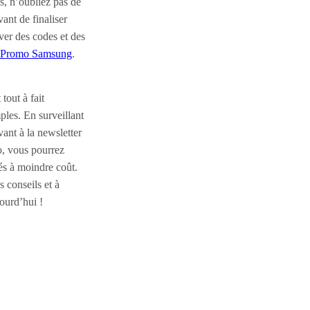
, n’oubliez pas de
ant de finaliser
ver des codes et des
 Promo Samsung
.
out à fait
ples. En surveillant
vant à la newsletter
o, vous pourrez
rés à moindre coût.
s conseils et à
ourd’hui !