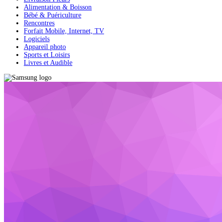
Alimentation & Boisson
Bébé & Puériculture
Rencontres
Forfait Mobile, Internet, TV
Logiciels
Appareil photo
Sports et Loisirs
Livres et Audible