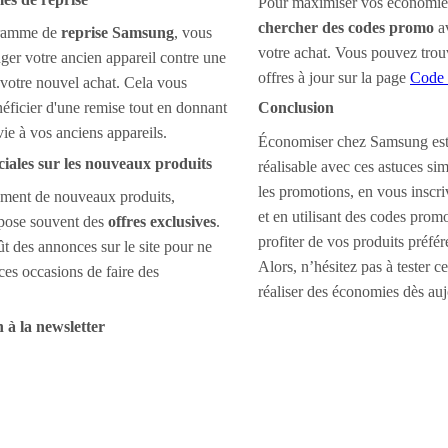
Pour maximiser vos économies
chercher des codes promo
av
gramme de
reprise Samsung
, vous
votre achat. Vous pouvez trou
er votre ancien appareil contre une
offres à jour sur la page
Code
 votre nouvel achat. Cela vous
éficier d'une remise tout en donnant
Conclusion
ie à vos anciens appareils.
Économiser chez Samsung est t
éciales sur les nouveaux produits
réalisable avec ces astuces sim
les promotions, en vous inscri
ement de nouveaux produits,
et en utilisant des codes prom
pose souvent des
offres exclusives
.
profiter de vos produits préfé
ût des annonces sur le site pour ne
Alors, n’hésitez pas à tester ce
es occasions de faire des
réaliser des économies dès auj
n à la newsletter