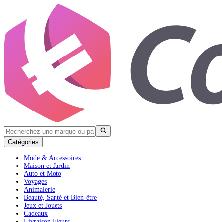
Catégories
Mode & Accessoires
Maison et Jardin
Auto et Moto
Voyages
Animalerie
Beauté, Santé et Bien-être
Jeux et Jouets
Cadeaux
Livraison Fleurs