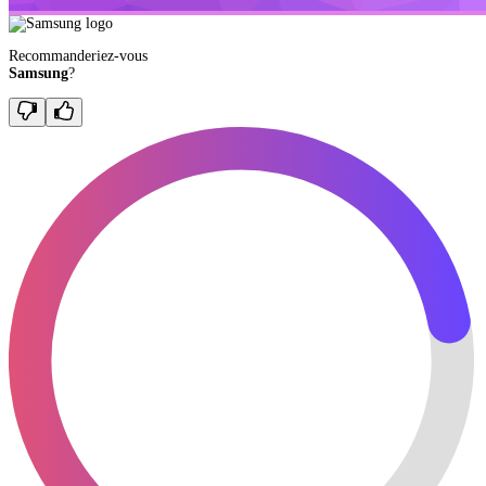
Recommanderiez-vous
Samsung
?