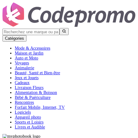
Catégories
Mode & Accessoires
Maison et Jardin
Auto et Moto
Voyages
Animalerie
Beauté, Santé et Bien-être
Jeux et Jouets
Cadeaux
Livraison Fleurs
Alimentation & Boisson
Bébé & Puériculture
Rencontres
Forfait Mobile, Internet, TV
Logiciels
Appareil photo
Sports et Loisirs
Livres et Audible